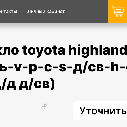
онтакты
Личный кабинет
ль-v-p-c-s-д/св-h
/д д/св)
Уточнить