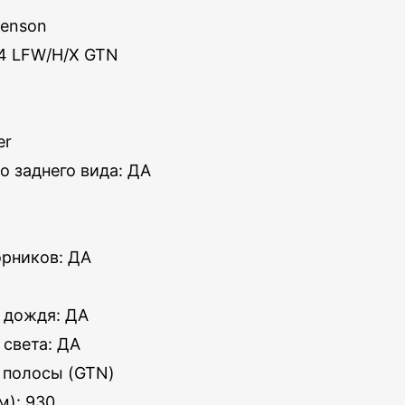
Benson
4 LFW/H/X GTN
er
о заднего вида: ДА
орников: ДА
 дождя: ДА
 света: ДА
 полосы (GTN)
м): 930