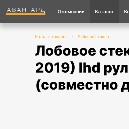
О компании
Каталог
К
Каталог товаров
/
Лобовое стекло
лобовое стекло toyota highlander u5 (2014-
2019) lhd ру
(совместно д