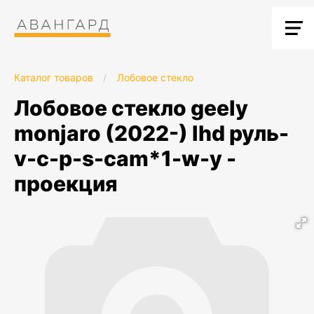
Каталог товаров
/
Лобовое стекло
лобовое стекло geely
monjaro (2022-) lhd руль-
v-c-p-s-cam*1-w-y -
проекция