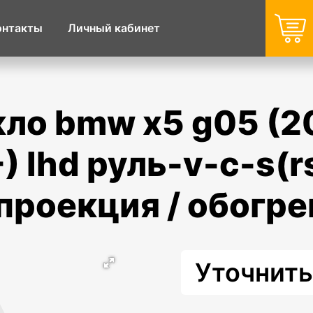
онтакты
Личный кабинет
) lhd руль-v-c-s(r
 проекция / обогр
Уточнить