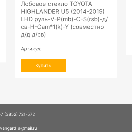
Лобовое стекло TOYOTA
HIGHLANDER U5 (2014-2019)
LHD руль-V-P(mb)-C-S(rsb)-д/
св-H-Cam*1(k)-Y (совместно
д/д д/св)
Артикул:
Купить
+7 (3852) 721-572
vangard_a@mail.ru