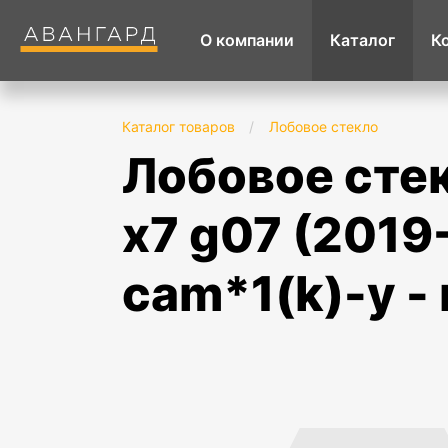
О компании
Каталог
К
Каталог товаров
/
Лобовое стекло
лобовое стекло bmw x5 g05 (2018-)/ bmw
x7 g07 (2019-
cam*1(k)-y -