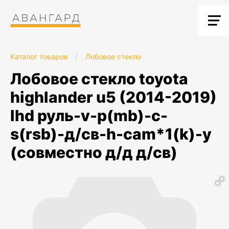
Каталог товаров
/
Лобовое стекло
лобовое стекло toyota
highlander u5 (2014-2019)
lhd руль-v-p(mb)-c-
s(rsb)-д/св-h-cam*1(k)-y
(совместно д/д д/св)