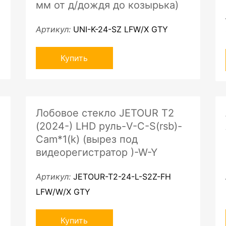
мм от д/дождя до козырька)
Артикул:
UNI-K-24-SZ LFW/X GTY
Купить
Лобовое стекло JETOUR T2
(2024-) LHD руль-V-C-S(rsb)-
Cam*1(k) (вырез под
видеорегистратор )-W-Y
Артикул:
JETOUR-T2-24-L-S2Z-FH
LFW/W/X GTY
Купить