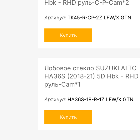
Hbk - RHD руль-C-P-Cam*2
Артикул:
TK45-R-CP-2Z LFW/X GTN
Купить
Лобовое стекло SUZUKI ALTO
HA36S (2018-21) 5D Hbk - RHD
руль-Cam*1
Артикул:
HA36S-18-R-1Z LFW/X GTN
Купить