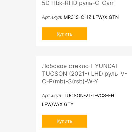
5D Hbk-RHD руль-C-Cam
Артикул:
MR31S-C-1Z LFW/X GTN
Купить
Лобовое стекло HYUNDAI
TUCSON (2021-) LHD руль-V-
C-P(mb)-S(rsb)-W-Y
Артикул:
TUCSON-21-L-VCS-FH
LFW/W/X GTY
Купить