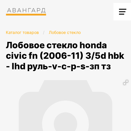
Каталог товаров
/
Лобовое стекло
лобовое стекло honda
civic fn (2006-11) 3/5d hbk
- lhd руль-v-c-p-s-зп тз