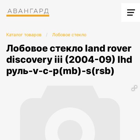
Каталог товаров
/
Лобовое стекло
лобовое стекло land rover
discovery iii (2004-09) lhd
руль-v-c-p(mb)-s(rsb)