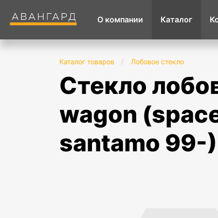
О компании
Каталог
К
Каталог товаров
/
Лобовое стекло
стекло лобовое в клей mitsubishi chariot
wagon (space
santamo 99-)