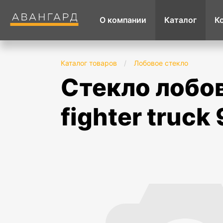
О компании
Каталог
К
Каталог товаров
/
Лобовое стекло
стекло лобовое в резинку mitsubishi fuso
fighter truck