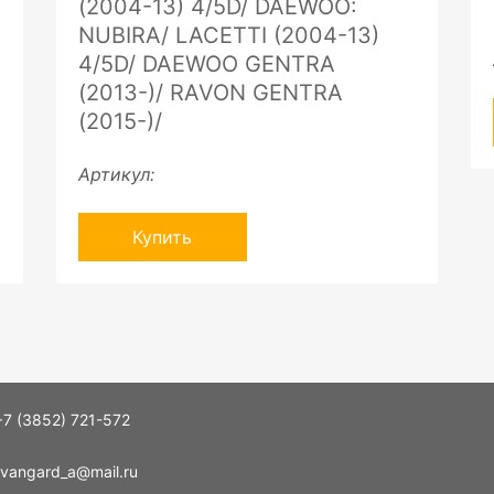
(2004-13) 4/5D/ DAEWOO:
NUBIRA/ LACETTI (2004-13)
4/5D/ DAEWOO GENTRA
(2013-)/ RAVON GENTRA
(2015-)/
Артикул:
Купить
+7 (3852) 721-572
vangard_a@mail.ru