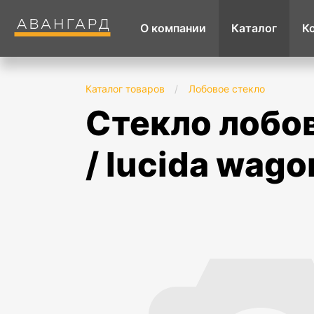
О компании
Каталог
К
Каталог товаров
/
Лобовое стекло
стекло лобовое в клей toyota estima / emina
/ lucida wago