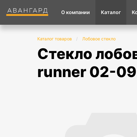
О компании
Каталог
К
Каталог товаров
/
Лобовое стекло
стекло лобовое в клей toyota hilux surf / 4-
runner 02-09