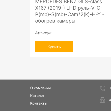
MERCEDES BENZ GLS-class
X167 (2019-) LHD руль-V-C-
P(mb)-S(rsb)-Cam*2(k)-H-Y -
обогрев камеры
Артикул:
Купить
О компании
Каталог
a
Контакты