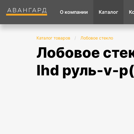
О компании
Каталог
К
Каталог товаров
/
Лобовое стекло
лобовое стекло volkswagen amarok (2009-)
lhd руль-v-p