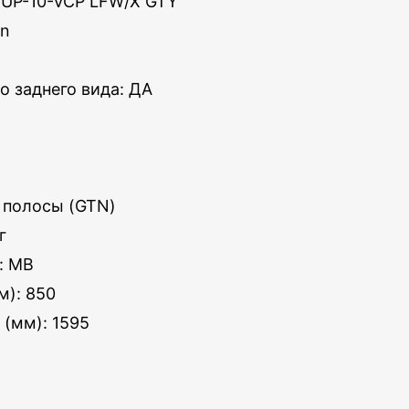
KUP-10-VCP LFW/X GTY
en
о заднего вида: ДА
 полосы (GTN)
г
: MB
м): 850
 (мм): 1595