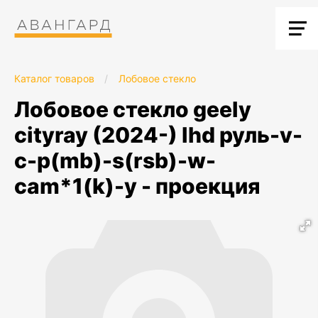
Каталог товаров
/
Лобовое стекло
лобовое стекло geely
cityray (2024-) lhd руль-v-
c-p(mb)-s(rsb)-w-
cam*1(k)-y - проекция