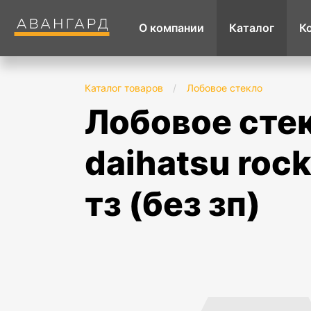
О компании
Каталог
К
Каталог товаров
/
Лобовое стекло
лобовое стекло toyota raize (2019-)/
daihatsu rock
тз (без зп)