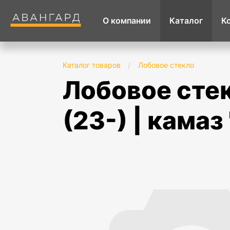
О компании
Каталог
К
Каталог товаров
/
Лобовое стекло
лобовое стекло jac "n56" // камаз "компас 3"
(23-) | камаз