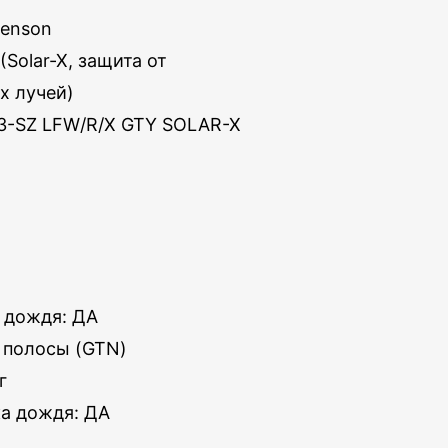
Benson
Solar-X, защита от
х лучей)
23-SZ LFW/R/X GTY SOLAR-X
 дождя: ДА
 полосы (GTN)
г
ка дождя: ДА