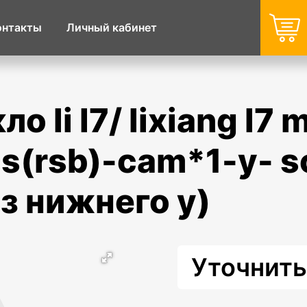
онтакты
Личный кабинет
s(rsb)-cam*1-y- s
з нижнего y)
Уточнить