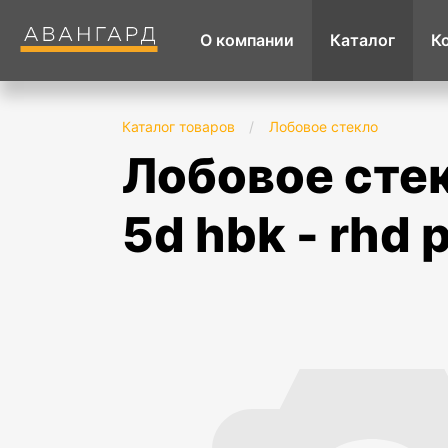
О компании
Каталог
К
Каталог товаров
/
Лобовое стекло
лобовое стекло nissan note e12 (2016-20)
5d hbk - rhd