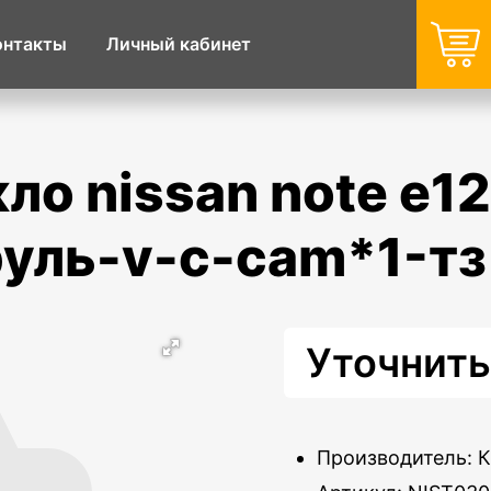
онтакты
Личный кабинет
 руль-v-c-cam*1-тз
Уточнить
Производитель: 