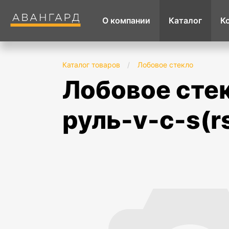
О компании
Каталог
К
Каталог товаров
/
Лобовое стекло
лобовое стекло bmw x5 f15 (2014-2018) lhd
руль-v-c-s(r