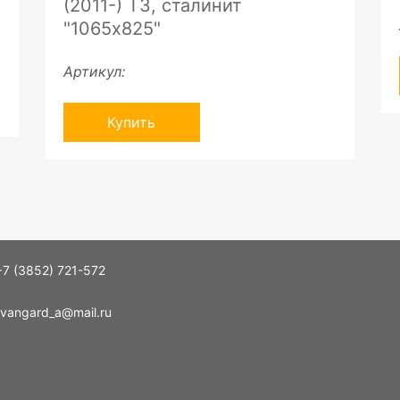
(2011-) ТЗ, сталинит
"1065х825"
Артикул:
Купить
+7 (3852) 721-572
vangard_a@mail.ru