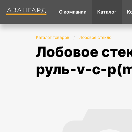
О компании
Каталог
К
Каталог товаров
/
Лобовое стекло
лобовое стекло hyundai creta (2021-) lhd
руль-v-c-p(