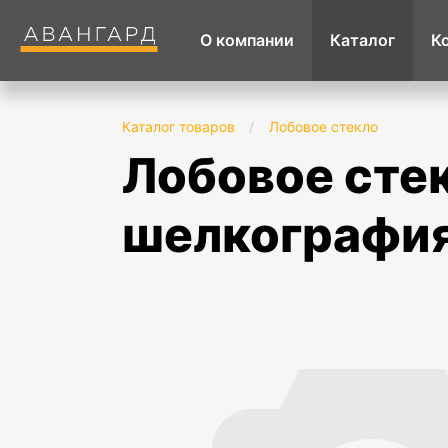
О компании
Каталог
К
Каталог товаров
/
Лобовое стекло
лобовое стекло в резинку uaz 3151 тз-
шелкография