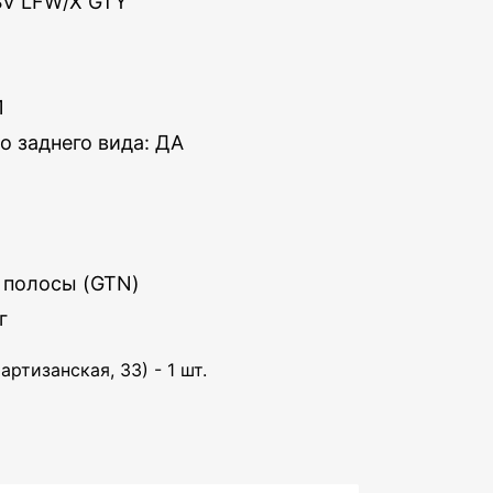
SV LFW/X GTY
1
о заднего вида: ДА
 полосы (GTN)
г
артизанская, 33) - 1 шт.