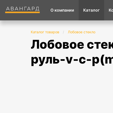
О компании
Каталог
К
Каталог товаров
/
Лобовое стекло
лобовое стекло renault duster (2021-) lhd
руль-v-c-p(