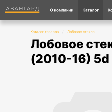
О компании
Каталог
К
Каталог товаров
/
Лобовое стекло
лобовое стекло nissan micra/ march k13
(2010-16) 5d 