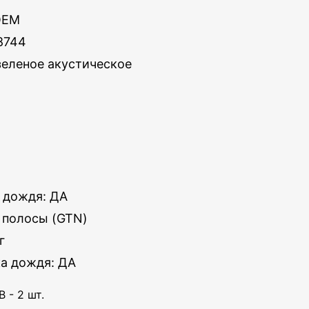
OEM
8744
зеленое акустическое
 дождя: ДА
 полосы (GTN)
г
ка дождя: ДА
 - 2 шт.