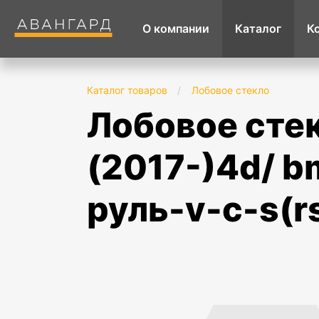
О компании
Каталог
К
Каталог товаров
/
Лобовое стекло
лобовое стекло bmw 5 series g30
(2017-)4d/ bm
руль-v-c-s(r