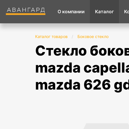
О компании
Каталог
К
Каталог товаров
/
Боковое стекло
стекло боковое переднее правое опускное
mazda capell
mazda 626 gd