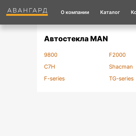
О компании
Каталог
К
Автостекла MAN
9800
F2000
C7H
Shacman
F-series
TG-series