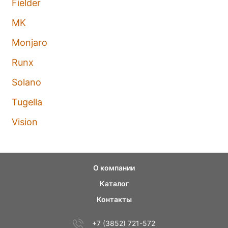
Fielder
MK
Monjaro
Runx
Solano
Tugella
Vision
О компании
Каталог
Контакты
+7 (3852) 721-572