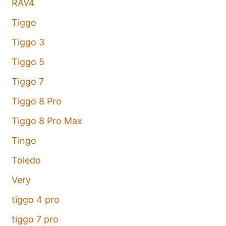
RAV4
Tiggo
Tiggo 3
Tiggo 5
Tiggo 7
Tiggo 8 Pro
Tiggo 8 Pro Max
Tingo
Toledo
Very
tiggo 4 pro
tiggo 7 pro