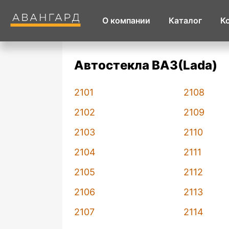
О компании
Каталог
К
Автостекла ВАЗ(Lada)
2101
2108
2102
2109
2103
2110
2104
2111
2105
2112
2106
2113
2107
2114