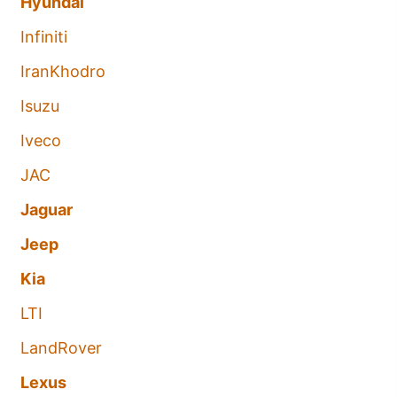
Hyundai
Infiniti
IranKhodro
Isuzu
Iveco
JAC
Jaguar
Jeep
Kia
LTI
LandRover
Lexus