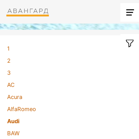
1
2
3
AC
Acura
AlfaRomeo
Audi
BAW