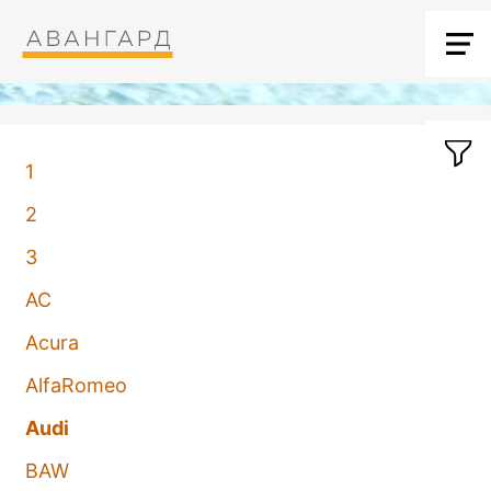
1
2
3
AC
Acura
AlfaRomeo
Audi
BAW