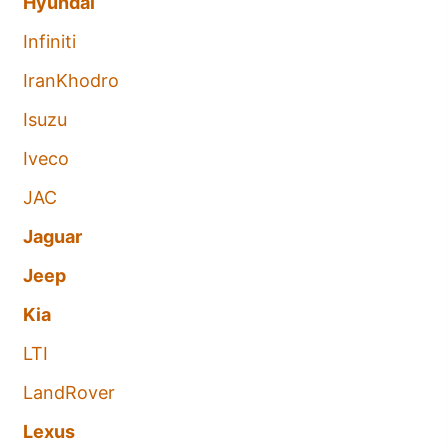
Hyundai
Infiniti
IranKhodro
Isuzu
Iveco
JAC
Jaguar
Jeep
Kia
LTI
LandRover
Lexus