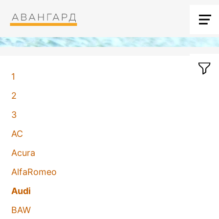
1
2
3
AC
Acura
AlfaRomeo
Audi
BAW