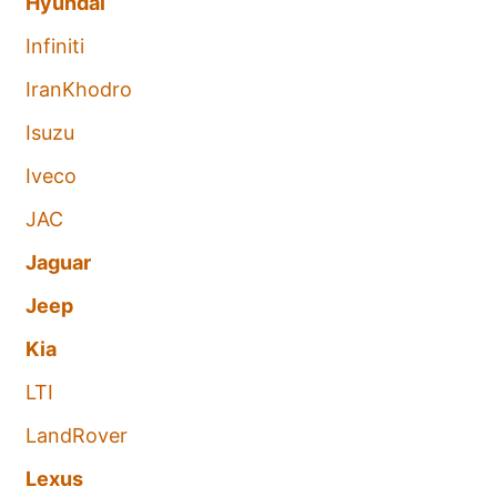
Hyundai
Infiniti
IranKhodro
Isuzu
Iveco
JAC
Jaguar
Jeep
Kia
LTI
LandRover
Lexus