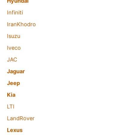
Hyundai
Infiniti
IranKhodro
Isuzu
Iveco
JAC
Jaguar
Jeep
Kia
LTI
LandRover
Lexus