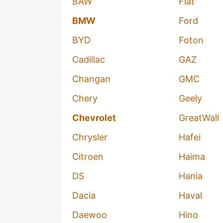
BAW
Fiat
BMW
Ford
BYD
Foton
Cadillac
GAZ
Changan
GMC
Chery
Geely
Chevrolet
GreatWall
Chrysler
Hafei
Citroen
Haima
DS
Hania
Dacia
Haval
Daewoo
Hino