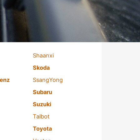
Shaanxi
Skoda
enz
SsangYong
Subaru
Suzuki
Talbot
Toyota