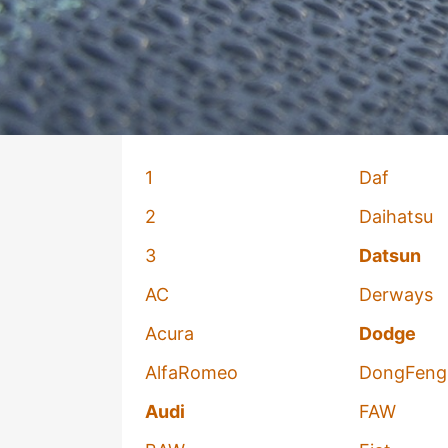
1
Daf
2
Daihatsu
3
Datsun
AC
Derways
Acura
Dodge
AlfaRomeo
DongFeng
Audi
FAW