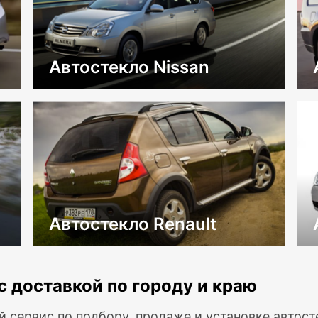
Автостекло Nissan
Автостекло Renault
с доставкой по городу и краю
й сервис по подбору, продаже и установке автос