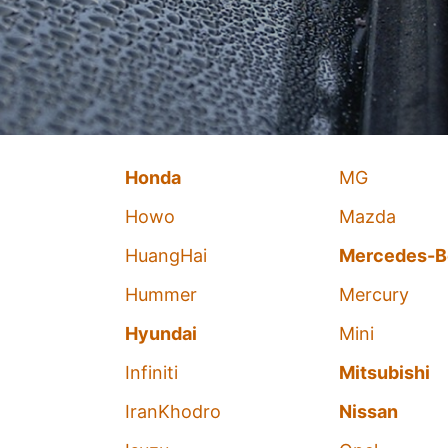
Honda
MG
Howo
Mazda
HuangHai
Mercedes-B
Hummer
Mercury
Hyundai
Mini
Infiniti
Mitsubishi
IranKhodro
Nissan