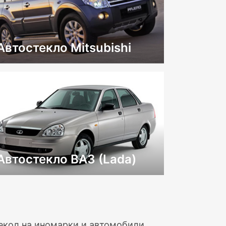
Автостекло Mitsubishi
Автостекло ВАЗ (Lada)
текол на иномарки и автомобили