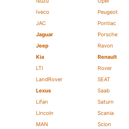
Isuzu
Opel
Iveco
Peugeot
JAC
Pontiac
Jaguar
Porsche
Jeep
Ravon
Kia
Renault
LTI
Rover
LandRover
SEAT
Lexus
Saab
Lifan
Saturn
Lincoln
Scania
MAN
Scion