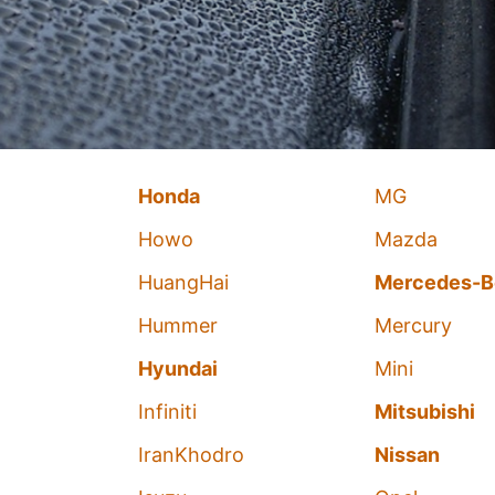
Honda
MG
Howo
Mazda
HuangHai
Mercedes-B
Hummer
Mercury
Hyundai
Mini
Infiniti
Mitsubishi
IranKhodro
Nissan