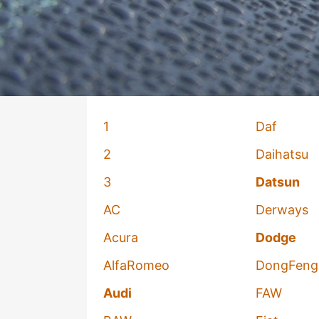
1
Daf
2
Daihatsu
3
Datsun
AC
Derways
Acura
Dodge
AlfaRomeo
DongFeng
Audi
FAW