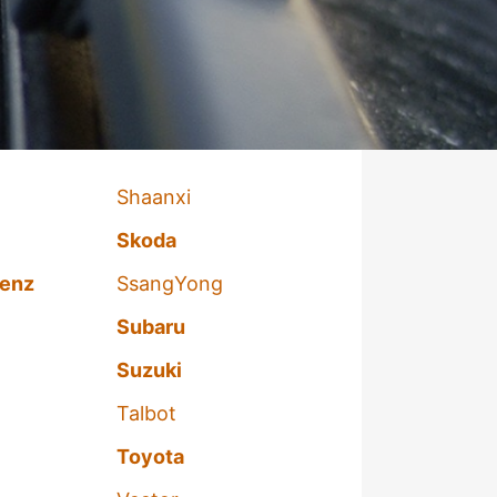
Shaanxi
Skoda
enz
SsangYong
Subaru
Suzuki
Talbot
Toyota