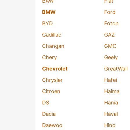
BAW
Fiat
BMW
Ford
BYD
Foton
Cadillac
GAZ
Changan
GMC
Chery
Geely
Chevrolet
GreatWall
Chrysler
Hafei
Citroen
Haima
DS
Hania
Dacia
Haval
Daewoo
Hino