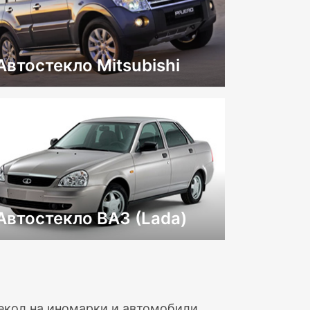
Автостекло Mitsubishi
Автостекло ВАЗ (Lada)
текол на иномарки и автомобили