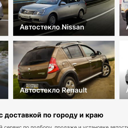
Автостекло Nissan
Автостекло Renault
с доставкой по городу и краю
й сервис по подбору, продаже и установке автос