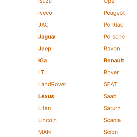
Isuzu
Opel
Iveco
Peugeot
JAC
Pontiac
Jaguar
Porsche
Jeep
Ravon
Kia
Renault
LTI
Rover
LandRover
SEAT
Lexus
Saab
Lifan
Saturn
Lincoln
Scania
MAN
Scion