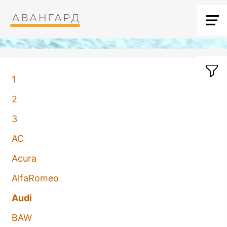
1
2
3
AC
Acura
AlfaRomeo
Audi
BAW