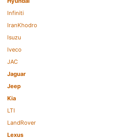
Hyundai
Infiniti
IranKhodro
Isuzu
Iveco
JAC
Jaguar
Jeep
Kia
LTI
LandRover
Lexus