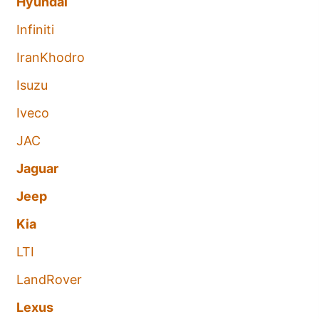
Hyundai
Infiniti
IranKhodro
Isuzu
Iveco
JAC
Jaguar
Jeep
Kia
LTI
LandRover
Lexus