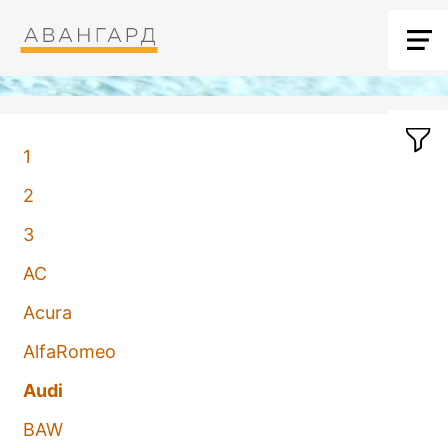
1
2
3
AC
Acura
AlfaRomeo
Audi
BAW