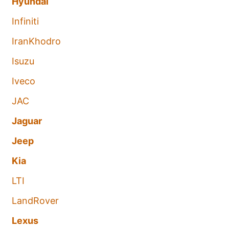
Hyundai
Infiniti
IranKhodro
Isuzu
Iveco
JAC
Jaguar
Jeep
Kia
LTI
LandRover
Lexus