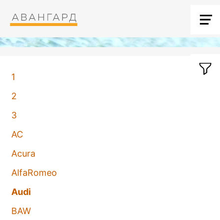
1
2
3
AC
Acura
AlfaRomeo
Audi
BAW